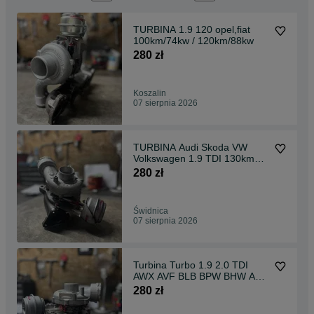
TURBINA 1.9 120 opel,fiat
100km/74kw / 120km/88kw
280 zł
Koszalin
07 sierpnia 2026
TURBINA Audi Skoda VW
Volkswagen 1.9 TDI 130km
AWX AVF BGW BHW BLB
280 zł
BNA BPW
Świdnica
07 sierpnia 2026
Turbina Turbo 1.9 2.0 TDI
AWX AVF BLB BPW BHW Audi
VW Skoda Seat
280 zł