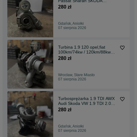
Passat Sharan SKODA
Superb 1.8T 150KM 180KM
280 zł
AWT
Gdańsk, Aniołki
07 sierpnia 2026
Turbina 1.9 120 opel,fiat
100km/74kw / 120km/88kw
740080
280 zł
Wrocław, Stare Miasto
07 sierpnia 2026
Turbosprężarka 1.9 TDI AWX
Audi Skoda VW 1.9 TDI 2.0
TDI AVF, BLB
280 zł
Gdańsk, Aniołki
07 sierpnia 2026