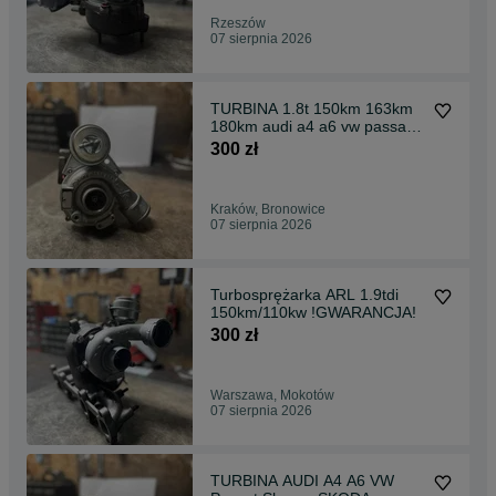
Rzeszów
07 sierpnia 2026
TURBINA 1.8t 150km 163km
180km audi a4 a6 vw passat
AWT AEB
300 zł
Kraków, Bronowice
07 sierpnia 2026
Turbosprężarka ARL 1.9tdi
150km/110kw !GWARANCJA!
300 zł
Warszawa, Mokotów
07 sierpnia 2026
TURBINA AUDI A4 A6 VW