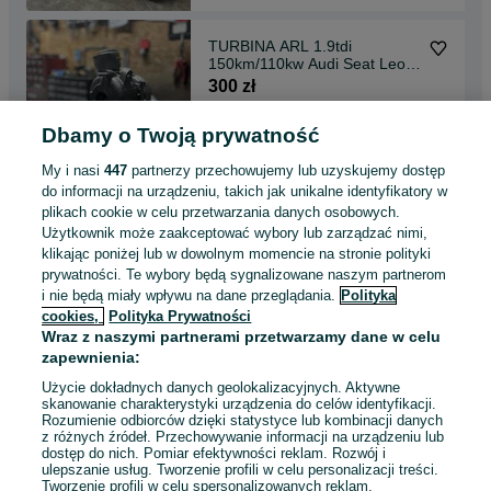
TURBINA ARL 1.9tdi
150km/110kw Audi Seat Leon
Toledo VW Bora Golf ARL
300 zł
Dbamy o Twoją prywatność
Poznań, Jeżyce
07 sierpnia 2026
My i nasi
447
partnerzy przechowujemy lub uzyskujemy dostęp
do informacji na urządzeniu, takich jak unikalne identyfikatory w
plikach cookie w celu przetwarzania danych osobowych.
TURBINA Bmw 2.0 136km
Użytkownik może zaakceptować wybory lub zarządzać nimi,
E46 320d, E39 520d M47D20
klikając poniżej lub w dowolnym momencie na stronie polityki
M47204D1
300 zł
prywatności. Te wybory będą sygnalizowane naszym partnerom
i nie będą miały wpływu na dane przeglądania.
Polityka
cookies,
Polityka Prywatności
Katowice, Bogucice
Wraz z naszymi partnerami przetwarzamy dane w celu
07 sierpnia 2026
zapewnienia:
Użycie dokładnych danych geolokalizacyjnych. Aktywne
skanowanie charakterystyki urządzenia do celów identyfikacji.
Rozumienie odbiorców dzięki statystyce lub kombinacji danych
1
2
3
...
69
z różnych źródeł. Przechowywanie informacji na urządzeniu lub
dostęp do nich. Pomiar efektywności reklam. Rozwój i
ulepszanie usług. Tworzenie profili w celu personalizacji treści.
Tworzenie profili w celu spersonalizowanych reklam.