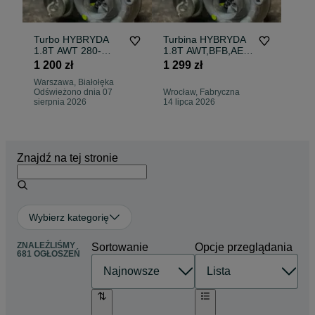
Turbo HYBRYDA
Turbina HYBRYDA
1.8T AWT 280-
1.8T AWT,BFB,AEB
320KM Audi VW .
– zwiększona
1 200 zł
1 299 zł
2lata gwarancji
wydajność.
Warszawa, Białołęka
!GWARANCJA!
Odświeżono dnia 07
Wrocław, Fabryczna
sierpnia 2026
14 lipca 2026
Znajdź na tej stronie
Wybierz kategorię
ZNALEŹLIŚMY
Sortowanie
Opcje przeglądania
681 OGŁOSZEŃ